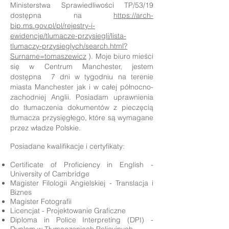
Ministerstwa Sprawiedliwości TP/53/19
dostępna na
https://arch-
bip.ms.gov.pl/pl/rejestry-i-
ewidencje/tlumacze-przysiegli/lista-
tlumaczy-przysieglych/search.html?
Surname=tomaszewicz
). Moje biuro mieści
się w Centrum Manchester, jestem
dostępna 7 dni w tygodniu na terenie
miasta Manchester jak i w całej północno-
zachodniej Anglii. Posiadam uprawnienia
do tłumaczenia dokumentów z pieczęcią
tłumacza przysięgłego, które są wymagane
przez władze Polskie.
Posiadane kwalifikacje i certyfikaty:
Certificate of Proficiency in English -
University of Cambridge
Magister Filologii Angielskiej - Translacja i
Biznes
Magister Fotografii
Licencjat - Projektowanie Graficzne
Diploma in Police Interpreting (DPI) -