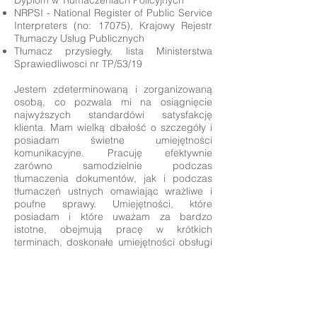
Dyplom w Tłumaczeniach Policyjnych
NRPSI - National Register of Public Service
Interpreters (no: 17075), Krajowy Rejestr
Tłumaczy Usług Publicznych
Tłumacz przysiegły, lista Ministerstwa
Sprawiedliwosci nr TP/53/19
Jestem zdeterminowaną i zorganizowaną
osobą, co pozwala mi na osiągnięcie
najwyższych standardówi satysfakcję
klienta. Mam wielką dbałość o szczegóły i
posiadam świetne umiejętności
komunikacyjne. Pracuję efektywnie
zarówno samodzielnie podczas
tłumaczenia dokumentów, jak i podczas
tłumaczeń ustnych omawiając wrażliwe i
poufne sprawy. Umiejętności, które
posiadam i które uważam za bardzo
istotne, obejmują pracę w krótkich
terminach, doskonałe umiejętności obsługi
klientów i dbałość o nich.